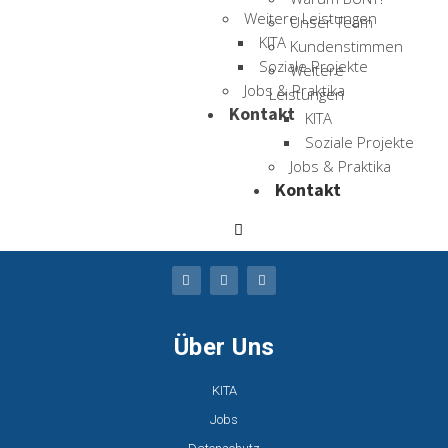
sprachschule@bunt-berlin.de
Weitere Leistungen
Unser Team
Angebot
KITA
Kundenstimmen
Soziale Projekte
Weitere
Jobs & Praktika
Deutschkurse
Leistungen
Kontakt
KITA
Aktuelle Kurse
Soziale Projekte
Aktuelle Prüfungen
Jobs & Praktika
Für Unternehmen
Kontakt
Coaching
Übersetzungen
Über Uns
KITA
Jobs