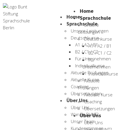
Home
Home
Sprachschule
Sprachschule
Unsere
Unsere Leistungen
Leistungen
Deutschkurse
Deutschkurse
A1 / A2 / B1
A1 / A2 / B1
B2 / C1 / C2
B2 / C1 / C2
Natalia Irons
Für Unternehmen
Für
Individualkurse
Unternehmen
Dozentin
Aktuelle Prüfungen
Individualkurse
Aktuelle Kurse
Aktuelle
Coaching
Prüfungen
Übersetzungen
Aktuelle Kurse
Kontakt
Über Uns
Coaching
Über Uns
Übersetzungen
030 45956169
Warum BUNT?
Über Uns
Unser Team
Über Uns
0176 61423852
Kundenstimmen
Warum BUNT?