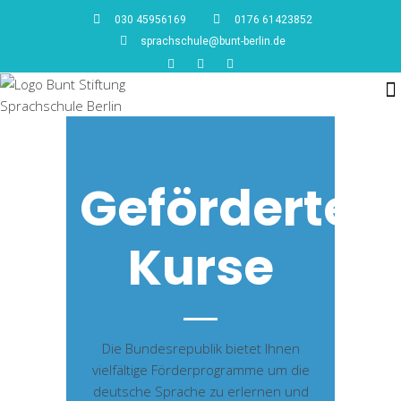
030 45956169
0176 61423852
sprachschule@bunt-berlin.de
Geförderte
Kurse
Die Bundesrepublik bietet Ihnen
vielfältige Förderprogramme um die
deutsche Sprache zu erlernen und