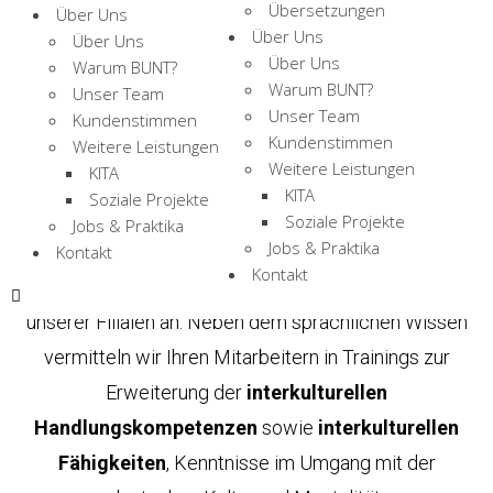
Unternehmenserfolg
Übersetzungen
Über Uns
Über Uns
Über Uns
Über Uns
Warum BUNT?
Warum BUNT?
Unser Team
Deutsch ist entscheidend für Ihre Mitarbeiter und Ihr
Unser Team
Kundenstimmen
Kundenstimmen
Business? Dann sind Sie hier richtig!
Weitere Leistungen
Weitere Leistungen
KITA
Wir bieten individuell auf die Ziele und Bedürfnisse
KITA
Soziale Projekte
Ihres Unternehmens zugeschnittene Deutschkurse an.
Soziale Projekte
Jobs & Praktika
Jobs & Praktika
Unsere
Deutschkurse für Firmen
bieten wir flexibel
Kontakt
Kontakt
und ortsunabhängig in Ihren Räumlichkeiten oder einer
unserer Filialen an. Neben dem sprachlichen Wissen
vermitteln wir Ihren Mitarbeitern in Trainings zur
Erweiterung der
interkulturellen
Handlungskompetenzen
sowie
interkulturellen
Fähigkeiten
, Kenntnisse im Umgang mit der