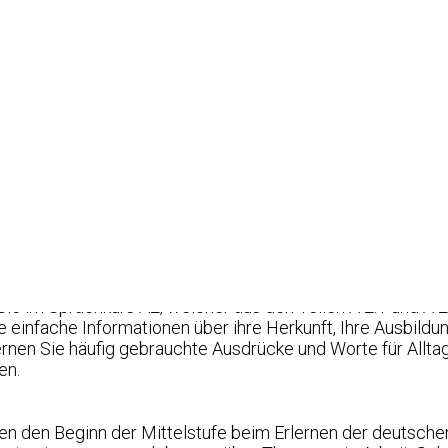
Lieblingsessen im Restaurant bestellen oder neue Freunde
igkeit sich im Alltag besser zu verständigen. Der Sprachkur
r Teilnehmer, die keine Vorkenntnisse der deutschen Sprache
te Gespräche auf Deutsch zu führen, Fragen zu beantworte
echen und lernen sich über Ihre Hobbys, Freizeit oder das W
öchten Sie nun auch etwas über sich berichten und sich i
Deutsch austauschen.
Sie im Sprachkurs A2, welcher aus den Teilen A 2.1 und A 2
einfache Informationen über ihre Herkunft, Ihre Ausbildu
rnen Sie häufig gebrauchte Ausdrücke und Worte für Alltag
en.
lden den Beginn der Mittelstufe beim Erlernen der deutsc