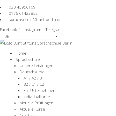
030 45956169
0176 61423852
sprachschule@bunt-berlin.de
Facebook-f
Instagram
Telegram
DE
Home
Sprachschule
Unsere Leistungen
A1 + A2 + B
Deutschkurse
A1 / A2 / B1
B2 / C1 / C2
Für Unternehmen
Individualkurse
Aktuelle Prüfungen
Aktuelle Kurse
Coaching