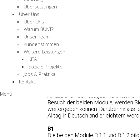
Wortschatz
Übersetzungen
Über Uns
Über Uns
A1
Warum BUNT?
Sie wollen nach dem Weg fragen, Ihr 
dem A1 Sprachkurs erhalten Sie die Fäh
Unser Team
und A 1.2. Der erste Teil A 1.1 ist fü
Kundenstimmen
Weitere Leistungen
Im zweiten Modul A1.2. lernen Sie ers
KITA
verstehen. Sie trainieren das freie Spr
Soziale Projekte
Jobs & Praktika
A2
Kontakt
Nachdem die Grundlagen gelegt sind, m
alltägliche und vertraute Themen auf 
Menü
All das und noch einiges mehr können 
Besuch der beiden Module, werden Sie 
weitergeben können. Darüber hinaus le
Alltag in Deutschland erleichtern werd
B1
Die beiden Module B 1.1 und B 1.2 bi