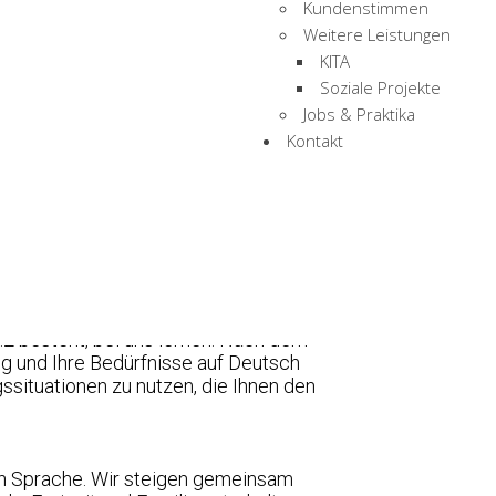
Kundenstimmen
Weitere Leistungen
KITA
Soziale Projekte
 kennenlernen. Durch die Teilnahme an
Jobs & Praktika
s ist in zwei Teile aufgeteilt A 1.1
Kontakt
 haben.
n und einfache Inhalte besser zu
etter in Berlin zu unterhalten.
n einfachen Situationen über
.2 besteht, bei uns lernen. Nach dem
ng und Ihre Bedürfnisse auf Deutsch
ssituationen zu nutzen, die Ihnen den
hen Sprache. Wir steigen gemeinsam