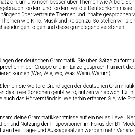
atz ein, um uns noch besser über Themen wie Arbeit, Schul
gebrauch fordern und fördern wir die Deutschkenntnisse u
nhängend über vertraute Themen und Inhalte gesprochen 
Themen wie Kino, Musik und Reisen zu. So stellen wir sich
sehsendungen folgen und diese grundlegend verstehen.
dlagen der deutschen Grammatik. Sie üben Sätze zu formul
 Sprechen in der Gruppe und im Einzelgespräch trainiert di
lieren können (Wer, Wie, Wo, Was, Wann, Warum).
2
lernen Sie weitere Grundlagen der deutschen Grammatik.
nen das freie Sprechen geübt wird, nutzen wir sowohl für in
he auch das Hörverständnis. Weiterhin erfahren Sie, wie 
sam deine Grammatikkenntnisse auf ein neues Level. Nebe
unktion und Nutzung der Präpositionen im Fokus der B1 Modu
turen bei Frage- und Aussagesätzen werden mehr Varianz i