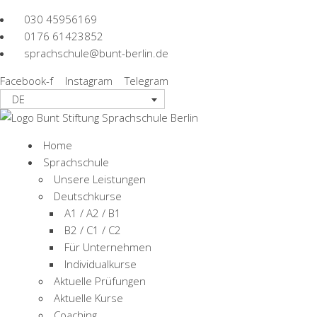
030 45956169
0176 61423852
sprachschule@bunt-berlin.de
Oktober 2022
Facebook-f
Instagram
Telegram
DE
Home
/
2022
Home
Sprachschule
Unsere Leistungen
Deutschkurse
A1 / A2 / B1
B2 / C1 / C2
Aktuelles & Termi
Für Unternehmen
Individualkurse
Aktuelle Prüfungen
Übersicht von bevorstehenden Veranstal
Aktuelle Kurse
Coaching