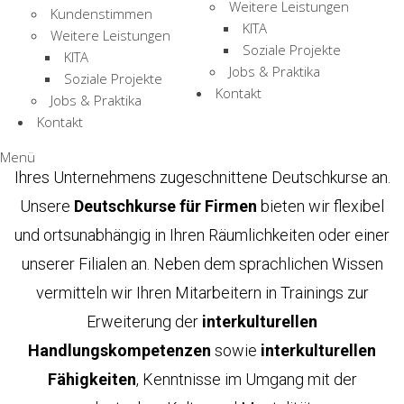
Unternehmenserfolg
Weitere Leistungen
Kundenstimmen
KITA
Weitere Leistungen
Soziale Projekte
KITA
Jobs & Praktika
Soziale Projekte
Deutsch ist entscheidend für Ihre Mitarbeiter und Ihr
Kontakt
Jobs & Praktika
Business? Dann sind Sie hier richtig!
Kontakt
Wir bieten individuell auf die Ziele und Bedürfnisse
Menü
Ihres Unternehmens zugeschnittene Deutschkurse an.
Unsere
Deutschkurse für Firmen
bieten wir flexibel
und ortsunabhängig in Ihren Räumlichkeiten oder einer
unserer Filialen an. Neben dem sprachlichen Wissen
vermitteln wir Ihren Mitarbeitern in Trainings zur
Erweiterung der
interkulturellen
Handlungskompetenzen
sowie
interkulturellen
Fähigkeiten
, Kenntnisse im Umgang mit der