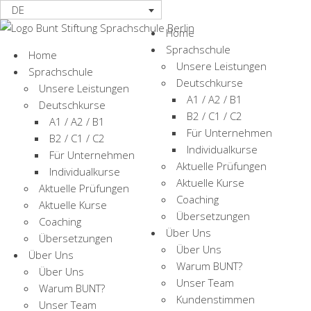
DE
Home
Sprachschule
Home
Unsere Leistungen
Sprachschule
Deutschkurse
Unsere Leistungen
A1 / A2 / B1
Deutschkurse
B2 / C1 / C2
A1 / A2 / B1
Für Unternehmen
B2 / C1 / C2
Individualkurse
Für Unternehmen
Aktuelle Prüfungen
Individualkurse
Aktuelle Kurse
Aktuelle Prüfungen
Coaching
Aktuelle Kurse
Übersetzungen
Coaching
Über Uns
Übersetzungen
Über Uns
Über Uns
Warum BUNT?
Deutsch für Ihren
Über Uns
Unser Team
Warum BUNT?
Kundenstimmen
Unser Team